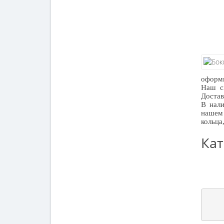
оформи
Наш ск
Достав
В нали
нашем 
кольца
Кат