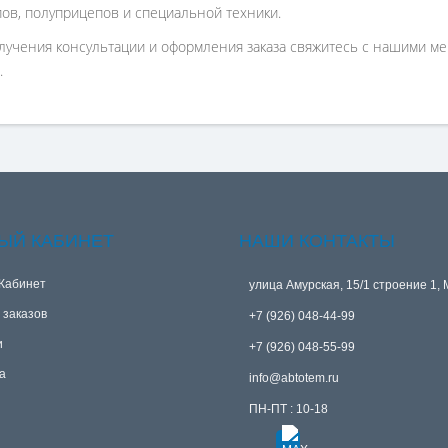
ов, полуприцепов и специальной техники.
лучения консультации и оформления заказа свяжитесь с нашими ме
.
ЫЙ КАБИНЕТ
НАШИ КОНТАКТЫ
Кабинет
улица Амурская, 15/1 строение 1, 
 заказов
+7 (926) 048-44-99
и
+7 (926) 048-55-99
а
info@abtotem.ru
ПН-ПТ : 10-18