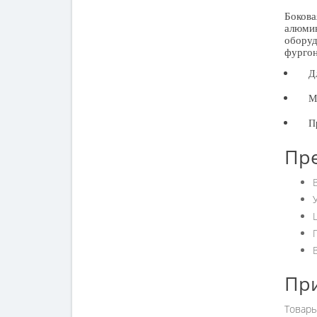
Боков
алюмин
оборуд
фургон
Д
М
П
Пре
Пр
Товары