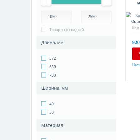
м
Код
Товары со скидкой
Длина, мм
920
572
Нали
630
Мат
730
Оци
Ширина, мм
40
50
Материал