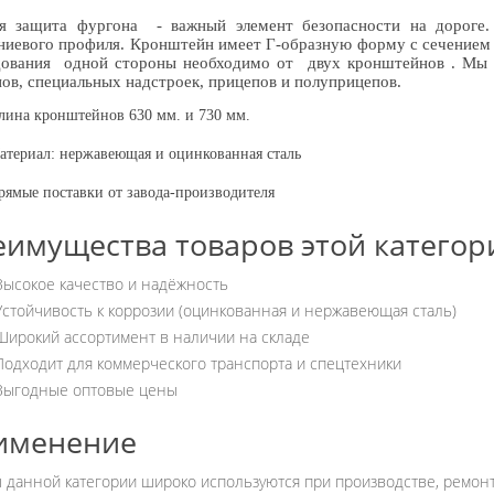
ая защита фургона - важный элемент безопасности на дороге
иевого профиля. Кронштейн имеет Г-образную форму с сечение
ования
одной стороны необходимо от
двух кронштейнов . Мы 
ов, специальных надстроек, прицепов и полуприцепов.
лина кронштейнов 630 мм. и 730 мм.
атериал: нержавеющая и оцинкованная сталь
рямые поставки от завода-производителя
имущества товаров этой категор
Высокое качество и надёжность
Устойчивость к коррозии (оцинкованная и нержавеющая сталь)
Широкий ассортимент в наличии на складе
Подходит для коммерческого транспорта и спецтехники
Выгодные оптовые цены
именение
 данной категории широко используются при производстве, ремон