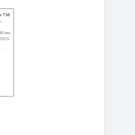
ы 730
.