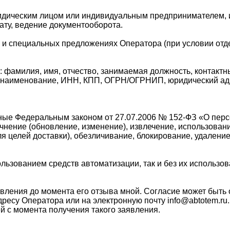
ридическим лицом или индивидуальным предпринимателем, 
ату, ведение документооборота.
 и специальных предложениях Оператора (при условии отде
: фамилия, имя, отчество, занимаемая должность, контактн
 наименование, ИНН, КПП, ОГРН/ОГРНИП, юридический адре
ые Федеральным законом от 27.07.2006 № 152-ФЗ «О персо
чнение (обновление, изменение), извлечение, использовани
я целей доставки), обезличивание, блокирование, удаление
льзованием средств автоматизации, так и без их использов
авления до момента его отзыва мной. Согласие может быть
ресу Оператора или на электронную почту info@abtotem.ru
ей с момента получения такого заявления.