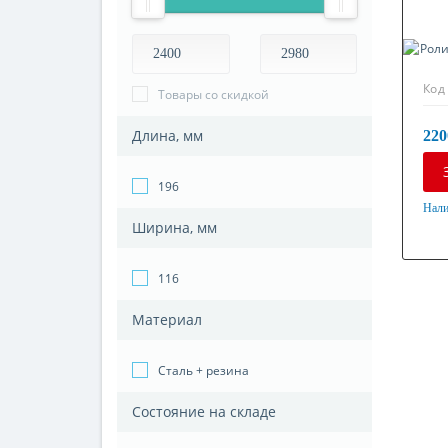
Код
Товары со скидкой
Длина, мм
220
196
Нали
Ширина, мм
Мат
Ста
116
Материал
Сталь + резина
Состояние на складе