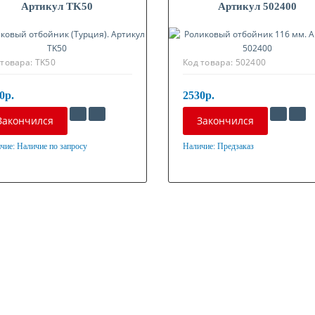
Артикул TK50
Артикул 502400
 товара:
TK50
Код товара:
502400
0р.
2530р.
Закончился
Закончился
чие:
Наличие по запросу
Наличие:
Предзаказ
ериал
Материал
ль + резина
Сталь + резина