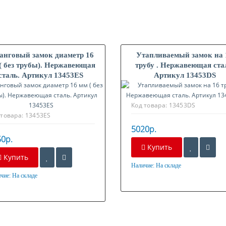
анговый замок диаметр 16
Утапливаемый замок на 
( без трубы). Нержавеющая
трубу . Нержавеющая ста
сталь. Артикул 13453ES
Артикул 13453DS
Код товара:
13453DS
 товара:
13453ES
5020р.
0р.
Купить
Купить
Наличие:
На складе
Материал
чие:
На складе
ериал
Нержавеющая сталь
жавеющая сталь