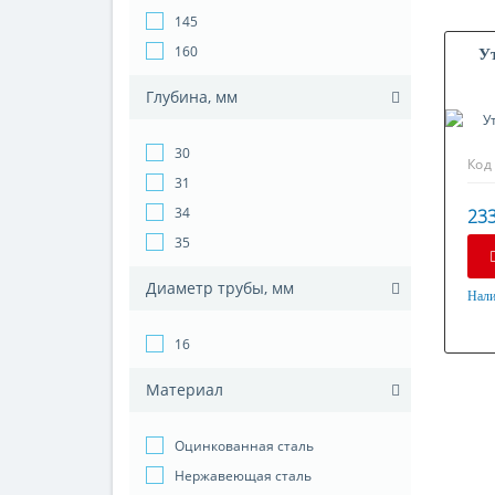
145
160
У
Глубина, мм
30
Код
31
34
233
35
Диаметр трубы, мм
Нали
Мат
Оци
16
Материал
Оцинкованная сталь
Нержавеющая сталь