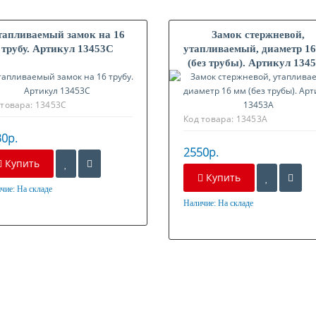
тапливаемый замок на 16
Замок стержневой,
трубу. Артикул 13453C
утапливаемый, диаметр 1
(без трубы). Артикул 134
 товара:
13453C
Код товара:
13453A
0р.
2550р.
Купить
Купить
чие:
На складе
ериал
Наличие:
На складе
Материал
нкованная сталь
Оцинкованная сталь