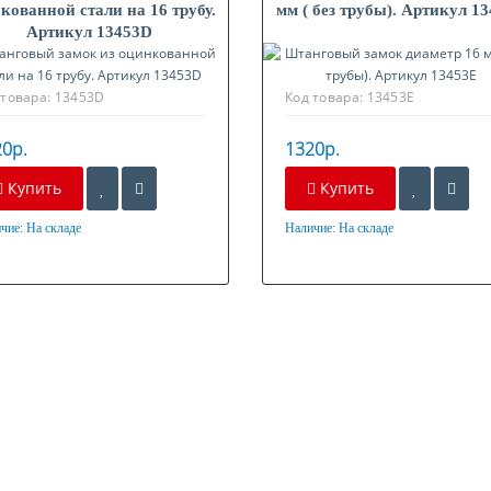
кованной стали на 16 трубу.
мм ( без трубы). Артикул 1
Артикул 13453D
 товара:
13453D
Код товара:
13453E
0р.
1320р.
Купить
Купить
чие:
На складе
Наличие:
На складе
ериал
Материал
нкованная сталь
Оцинкованная сталь