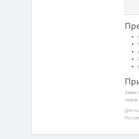
Пр
Пр
Замки 
люков.
Для по
России