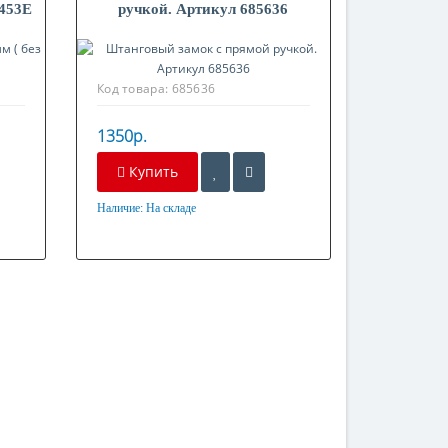
3453E
ручкой. Артикул 685636
Код товара:
685636
1350р.
Купить
Наличие:
На складе
Материал
Оцинкованная сталь