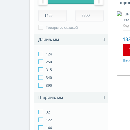
оцин
Код
Товары со скидкой
132
Длина, мм
124
Нали
250
Мат
315
Оци
340
390
Ширина, мм
32
122
144