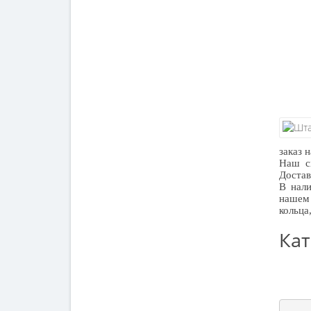
заказ 
Наш ск
Достав
В нали
нашем 
кольца
Кат